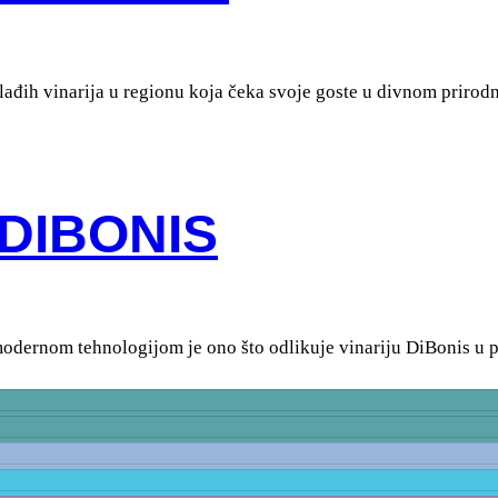
ađih vinarija u regionu koja čeka svoje goste u divnom prirodn
 DIBONIS
dernom tehnologijom je ono što odlikuje vinariju DiBonis u proi
Kafei
Velnes i fitnes
Sport