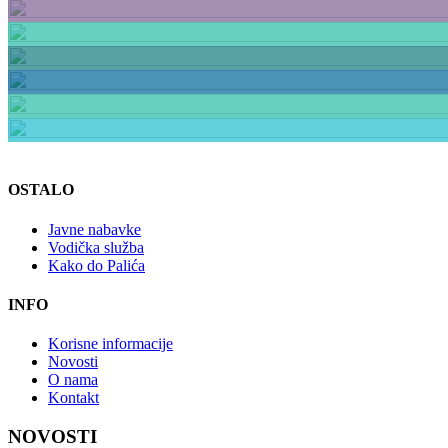
OSTALO
Javne nabavke
Vodička služba
Kako do Palića
INFO
Korisne informacije
Novosti
O nama
Kontakt
NOVOSTI