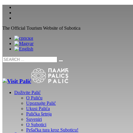
The Official Tourism Website of Subotica
Doživite Palić
O Paliću
Upoznajte Palić
Ukusi Palića
Palićka šetnja
Suveniri
O Subotici
Pešačka tura kroz Suboticu!