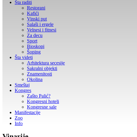
Šta raditi
Restorani
Kafići
Vinski put
Salaši i ergele
Velnesi i fitnesi
Za decu
Sport
Bioskopi
Šoping
Šta videti
Arhitektura secesije
Sakralni objekti
Znamenitosti
Okolina
Smeštaj
Kongres
Zašto Palić?
Kongresni hoteli
Kongresne sale
Manifestacije
Zoo
Info
Vinarije