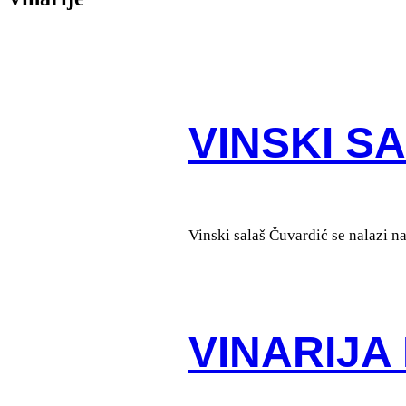
_______
VINSKI S
Vinski salaš Čuvardić se nalazi n
VINARIJA