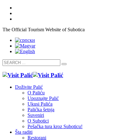
The Official Tourism Website of Subotica
Doživite Palić
O Paliću
Upoznajte Palić
Ukusi Palića
Palićka šetnja
Suveniri
O Subotici
Pešačka tura kroz Suboticu!
Šta raditi
Restorani