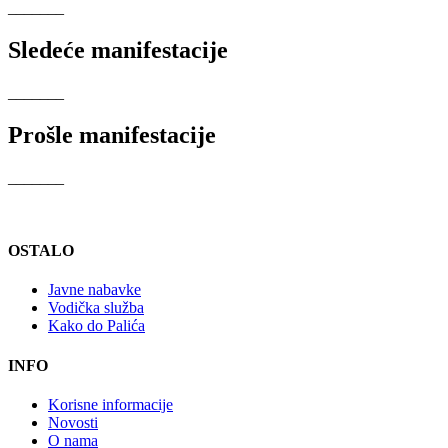
_______
Sledeće manifestacije
_______
Prošle manifestacije
_______
OSTALO
Javne nabavke
Vodička služba
Kako do Palića
INFO
Korisne informacije
Novosti
O nama