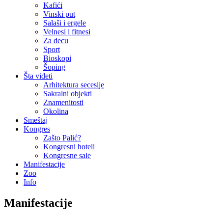
Kafići
Vinski put
Salaši i ergele
Velnesi i fitnesi
Za decu
Sport
Bioskopi
Šoping
Šta videti
Arhitektura secesije
Sakralni objekti
Znamenitosti
Okolina
Smeštaj
Kongres
Zašto Palić?
Kongresni hoteli
Kongresne sale
Manifestacije
Zoo
Info
Manifestacije