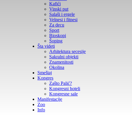
Kafići
Vinski put
Salaši i ergele
Velnesi i fitnesi
Za decu
Sport
Bioskopi
Šoping
Šta videti
Arhitektura secesije
Sakralni objekti
Znamenitosti
Okolina
Smeštaj
Kongres
Zašto Palić?
Kongresni hoteli
Kongresne sale
Manifestacije
Zoo
Info