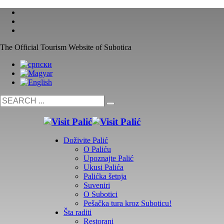
The Official Tourism Website of Subotica
Doživite Palić
O Paliću
Upoznajte Palić
Ukusi Palića
Palićka šetnja
Suveniri
O Subotici
Pešačka tura kroz Suboticu!
Šta raditi
Restorani