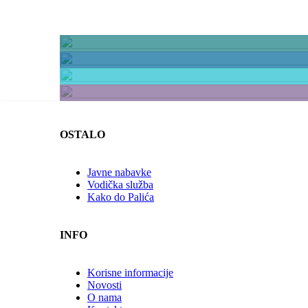
Nacionalna kuhi
Internacionalna k
Restorani za svačiji džep
Poslastičarnice
OSTALO
Javne nabavke
Vodička služba
Kako do Palića
INFO
Korisne informacije
Novosti
O nama