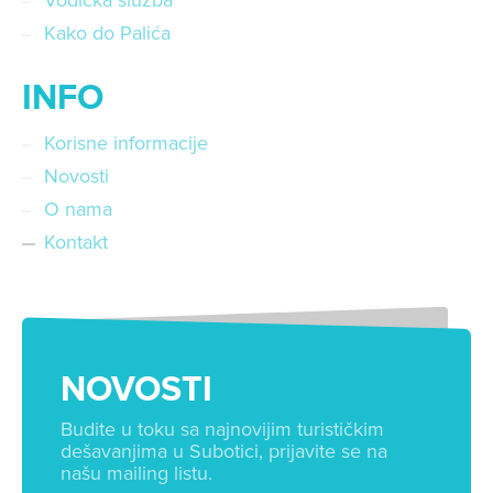
Vodička služba
Kako do Palića
INFO
Korisne informacije
Novosti
O nama
Kontakt
NOVOSTI
Budite u toku sa najnovijim turističkim
dešavanjima u Subotici, prijavite se na
našu mailing listu.