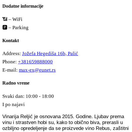
Dodatne informacije
📶 – WiFi
🅿️ – Parking
Kontakt
Address:
Jožefa Hegediša 16b, Palić
Phone:
+381659888000
E-mail:
max-ex@eunet.rs
Radno vreme
Svaki dan: 10:00 - 18:00
I po najavi
Vinarija Reljić je osnovana 2015. Godine. Ljubav prema
vinu i strastven hobi su, kako to obično biva, prerasli u
ozbiljno opredeljenje da se proizvede vino Rebus, zaštitni