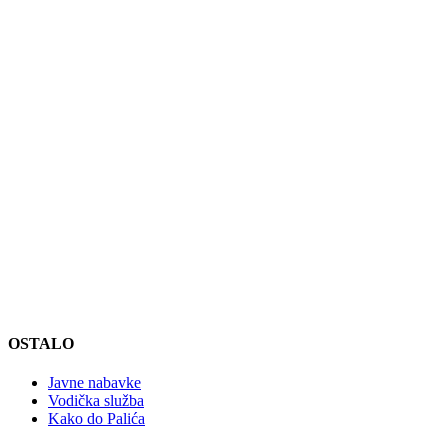
OSTALO
Javne nabavke
Vodička služba
Kako do Palića