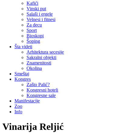
Kafići
Vinski put
Salaši i ergele
Velnesi i fitnesi
Za decu
Sport
Bioskopi
Šoping
Šta videti
Arhitektura secesije
Sakralni objekti
Znamenitosti
Okolina
Smeštaj
Kongres
Zašto Palić?
Kongresni hoteli
Kongresne sale
Manifestacije
Zoo
Info
Vinarija Reljić