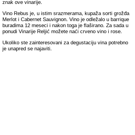
znak ove vinarije.
Vino Rebus je, u istim srazmerama, kupaža sorti grožđa
Merlot i Cabernet Sauvignon. Vino je odležalo u barrique
buradima 12 meseci i nakon toga je flaširano. Za sada u
ponudi Vinarije Reljić možete naći crveno vino i rose.
Ukoliko ste zainteresovani za degustaciju vina potrebno
je unapred se najaviti.