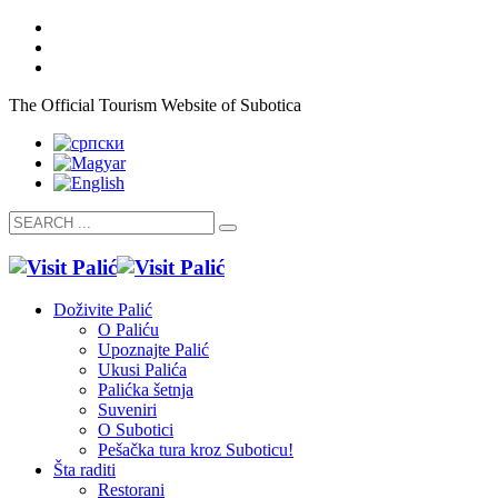
The Official Tourism Website of Subotica
Doživite Palić
O Paliću
Upoznajte Palić
Ukusi Palića
Palićka šetnja
Suveniri
O Subotici
Pešačka tura kroz Suboticu!
Šta raditi
Restorani