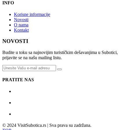
INFO
Korisne informacije
Novosti
O nama
Kontakt
NOVOSTI
Budite u toku sa najnovijim turističkim dešavanjima u Subotici,
prijavite se na našu mailing listu.
PRATITE NAS
© 2024 VisitSubotica.rs | Sva prava su zadržana.