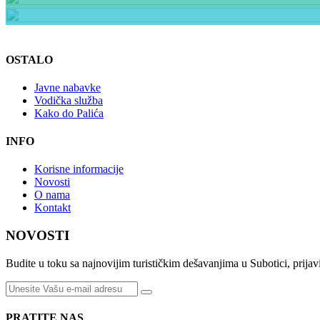
OSTALO
Javne nabavke
Vodička služba
Kako do Palića
INFO
Korisne informacije
Novosti
O nama
Kontakt
NOVOSTI
Budite u toku sa najnovijim turističkim dešavanjima u Subotici, prijavi
PRATITE NAS