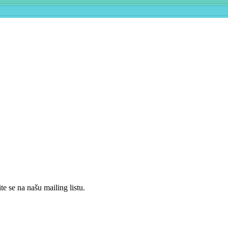
Restorani
Salaši
Vinarije
te se na našu mailing listu.