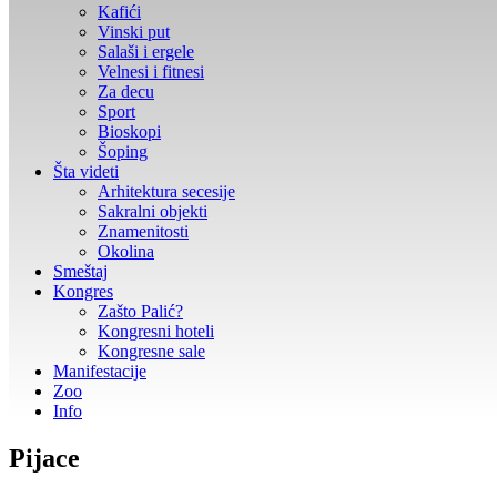
Kafići
Vinski put
Salaši i ergele
Velnesi i fitnesi
Za decu
Sport
Bioskopi
Šoping
Šta videti
Arhitektura secesije
Sakralni objekti
Znamenitosti
Okolina
Smeštaj
Kongres
Zašto Palić?
Kongresni hoteli
Kongresne sale
Manifestacije
Zoo
Info
Pijace