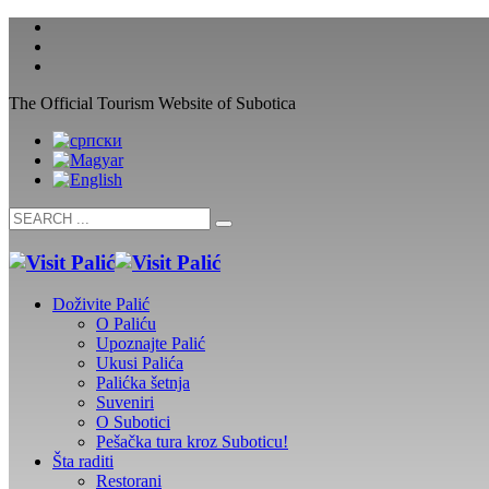
The Official Tourism Website of Subotica
Doživite Palić
O Paliću
Upoznajte Palić
Ukusi Palića
Palićka šetnja
Suveniri
O Subotici
Pešačka tura kroz Suboticu!
Šta raditi
Restorani