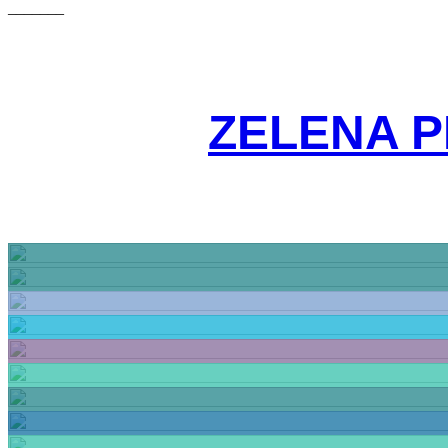
_______
ZELENA P