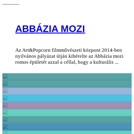
_______
ABBÁZIA MOZI
Az Art&Popcorn filmművészeti központ 2014-ben
nyilvános pályázat útján kibérelte az Abbázia mozi
romos épületét azzal a céllal, hogy a kulturális ...
Kafei
Velnes i fitnes
Sport
Šoping
Ergele
Za decu
Bioskopi i pozorišta