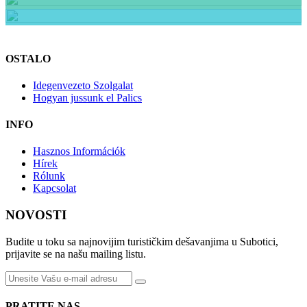
Restorani
Salaši
Vinarije
OSTALO
Idegenvezeto Szolgalat
Hogyan jussunk el Palics
INFO
Hasznos Információk
Hírek
Rólunk
Kapcsolat
NOVOSTI
Budite u toku sa najnovijim turističkim dešavanjima u Subotici,
prijavite se na našu mailing listu.
PRATITE NAS