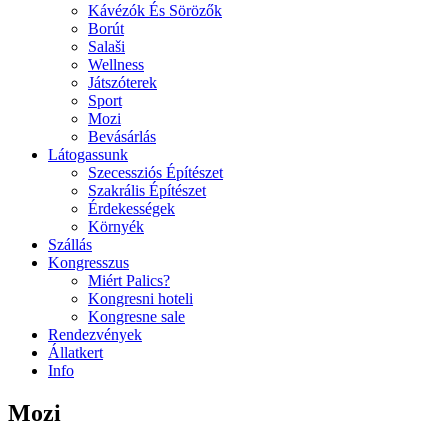
Kávézók És Sörözők
Borút
Salaši
Wellness
Játszóterek
Sport
Mozi
Bevásárlás
Látogassunk
Szecessziós Építészet
Szakrális Építészet
Érdekességek
Környék
Szállás
Kongresszus
Miért Palics?
Kongresni hoteli
Kongresne sale
Rendezvények
Állatkert
Info
Mozi