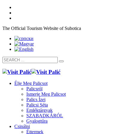
The Official Tourism Website of Subotica
Élje Meg Palicsot
Palicsról
Ismerje Meg Palicsot
Palics Ízei
Palicsi Séta
Emléktárgyak
SZABADKÁRÓL
Gyalogtúra
Csinálni
Éttermek