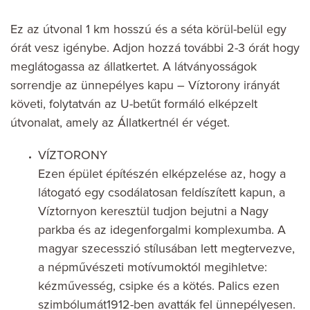
Ez az útvonal 1 km hosszú és a séta körül-belül egy
órát vesz igénybe. Adjon hozzá további 2-3 órát hogy
meglátogassa az állatkertet. A látványosságok
sorrendje az ünnepélyes kapu – Víztorony irányát
követi, folytatván az U-betűt formáló elképzelt
útvonalat, amely az Állatkertnél ér véget.
VÍZTORONY
Ezen épület építészén elképzelése az, hogy a
látogató egy csodálatosan feldíszített kapun, a
Víztornyon keresztül tudjon bejutni a Nagy
parkba és az idegenforgalmi komplexumba. A
magyar szecesszió stílusában lett megtervezve,
a népművészeti motívumoktól megihletve:
kézművesség, csipke és a kötés. Palics ezen
szimbólumát1912-ben avatták fel ünnepélyesen.