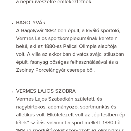
a népművészetre emlékeztetnek.
BAGOLYVÁR
A Bagolyvár 1892-ben épült, a kiváló sportoló,
Vermes Lajos sportkomplexumának keretein
belül, aki az 1880-as Palicsi Olimpia alapítója
volt. A villa az akkoriban divatos svájci stílusban
épült, faanyag bőséges felhasználásával és a
Zsolnay Porcelángyár cserepeiből.
VERMES LAJOS SZOBRA
Vermes Lajos Szabadkán született, és
nagybirtokos, adományozó, sportmunkás és
atletikus volt. Elkötelezett volt az „ép testben ép
lélek” szólás, valamint a sport mellett. 1880-tól
1914-ig sportjátékokat szervezett az olimpizmus