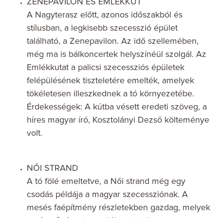
ZENEPAVILON ÉS EMLÉKKÚT
A Nagyterasz előtt, azonos időszakból és
stílusban, a legkisebb szecesszió épület
található, a Zenepavilon. Az idő szellemében,
még ma is bálkoncertek helyszínéül szolgál. Az
Emlékkutat a palicsi szecessziós épületek
felépülésének tiszteletére emelték, amelyek
tökéletesen illeszkednek a tó környezetébe.
Érdekességek: A kútba vésett eredeti szöveg, a
híres magyar író, Kosztolányi Dezső költeménye
volt.
NŐI STRAND
A tó fölé emeltetve, a Női strand még egy
csodás példája a magyar szecessziónak. A
mesés faépítmény részletekben gazdag, melyek