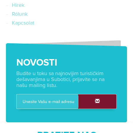
Hírek
Rólunk
Kapcsolat
NOVOSTI
Budite u toku sa najnovijim turističkim
dešavanjima u Subotici, prijavite se na
našu mailing listu.