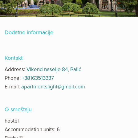
Dodatne informacije
Kontakt
Address:
Vikend naselje 84, Palić
Phone:
+38163513337
E-mail:
apartmentslight@gmail.com
O smeštaju
hostel
Accommodation units: 6