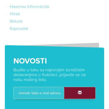
Hasznos Információk
Hírek
Rólunk
Kapcsolat
NOVOSTI
Budite u toku sa najnovijim turističkim
dešavanjima u Subotici, prijavite se na
našu mailing listu.