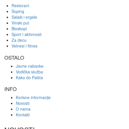
Restorani
Šoping
Salaši i ergele
Vinski put
Bioskopi
Sport i aktivnosti
Za decu
Velnesi i fitnes
OSTALO
Javne nabavke
Vodička služba
Kako do Palića
INFO
Korisne informacije
Novosti
O nama
Kontakt