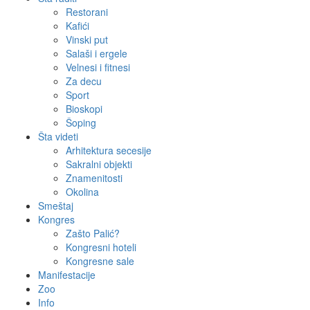
Restorani
Kafići
Vinski put
Salaši i ergele
Velnesi i fitnesi
Za decu
Sport
Bioskopi
Šoping
Šta videti
Arhitektura secesije
Sakralni objekti
Znamenitosti
Okolina
Smeštaj
Kongres
Zašto Palić?
Kongresni hoteli
Kongresne sale
Manifestacije
Zoo
Info