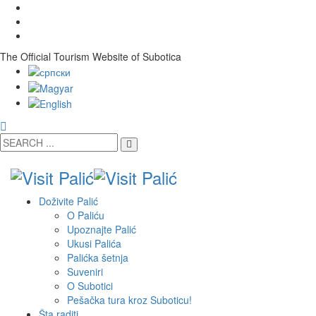
The Official Tourism Website of Subotica
Doživite Palić
O Paliću
Upoznajte Palić
Ukusi Palića
Palićka šetnja
Suveniri
O Subotici
Pešačka tura kroz Suboticu!
Šta raditi