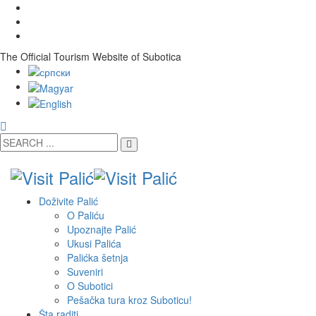
The Official Tourism Website of Subotica
Doživite Palić
O Paliću
Upoznajte Palić
Ukusi Palića
Palićka šetnja
Suveniri
O Subotici
Pešačka tura kroz Suboticu!
Šta raditi