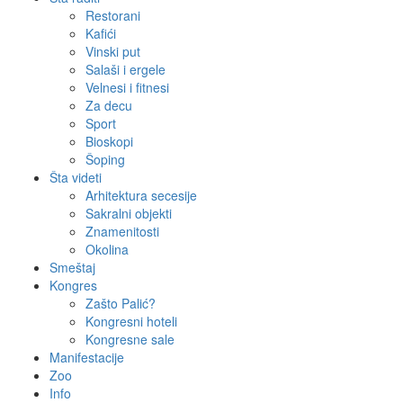
Restorani
Kafići
Vinski put
Salaši i ergele
Velnesi i fitnesi
Za decu
Sport
Bioskopi
Šoping
Šta videti
Arhitektura secesije
Sakralni objekti
Znamenitosti
Okolina
Smeštaj
Kongres
Zašto Palić?
Kongresni hoteli
Kongresne sale
Manifestacije
Zoo
Info