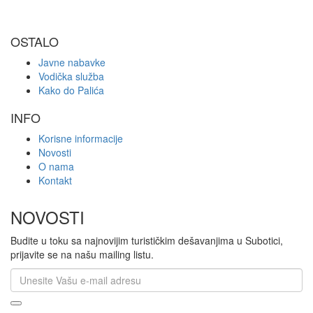
OSTALO
Javne nabavke
Vodička služba
Kako do Palića
INFO
Korisne informacije
Novosti
O nama
Kontakt
NOVOSTI
Budite u toku sa najnovijim turističkim dešavanjima u Subotici,
prijavite se na našu mailing listu.