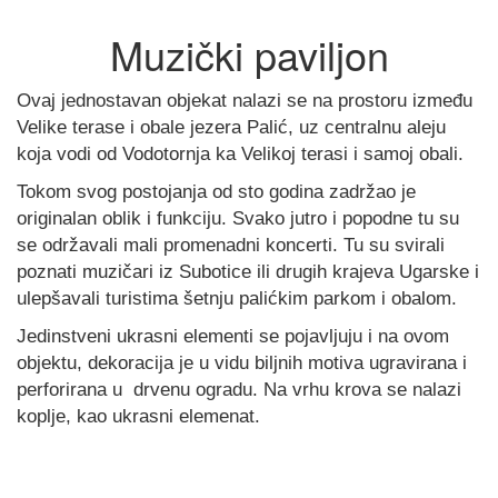
Muzički paviljon
Ovaj jednostavan objekat nalazi se na prostoru između
Velike terase i obale jezera Palić, uz centralnu aleju
koja vodi od Vodotornja ka Velikoj terasi i samoj obali.
Tokom svog postojanja od sto godina zadržao je
originalan oblik i funkciju. Svako jutro i popodne tu su
se održavali mali promenadni koncerti. Tu su svirali
poznati muzičari iz Subotice ili drugih krajeva Ugarske i
ulepšavali turistima šetnju palićkim parkom i obalom.
Jedinstveni ukrasni elementi se pojavljuju i na ovom
objektu, dekoracija je u vidu biljnih motiva ugravirana i
perforirana u drvenu ogradu. Na vrhu krova se nalazi
koplje, kao ukrasni elemenat.