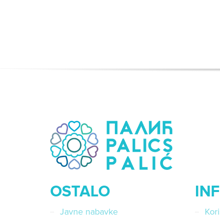
OSTALO
IN
Javne nabavke
Kor