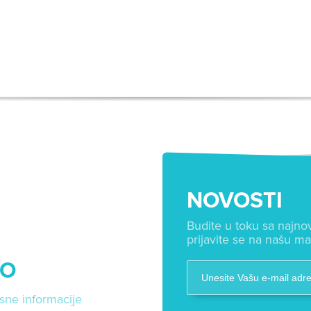
NOVOSTI
Budite u toku sa najnov
prijavite se na našu mai
FO
isne informacije