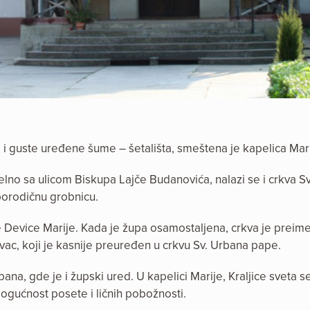
 i guste uređene šume – šetališta, smeštena je kapelica Marij
lelno sa ulicom Biskupa Lajče Budanovića, nalazi se i crkva 
porodičnu grobnicu.
 Device Marije. Kada je župa osamostaljena, crkva je preimen
ovac, koji je kasnije preuređen u crkvu Sv. Urbana pape.
bana, gde je i župski ured. U kapelici Marije, Kraljice sveta s
mogućnost posete i ličnih pobožnosti.