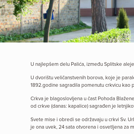
U najlepšem delu Palića, između Splitske aleje
U dvorištu veličanstvenih borova, koje je para
1892.godine sagradila pomenutu crkvicu kao 
Crkva je blagoslovljena u čast Pohoda Blažene
od crkve (danas: kapalice) sagrađen je letnjik
Svete mise i obredi se održavaju u crkvi Sv. Ur
je ona uvek, 24 sata otvorena i osvetljena za 