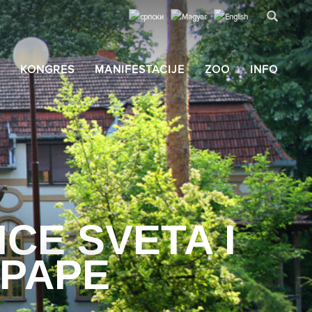
KONGRES
MANIFESTACIJE
ZOO
INFO
CE SVETA I
 PAPE