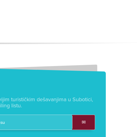
ijim turističkim dešavanjima u Subotici,
ling listu.