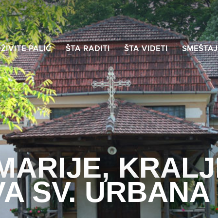
ŽIVITE PALIĆ
ŠTA RADITI
ŠTA VIDETI
SMEŠTAJ
MARIJE, KRALJI
A SV. URBANA