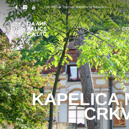
The Official Tourism Website of Subotica
DO
KAPELICA 
CRKV