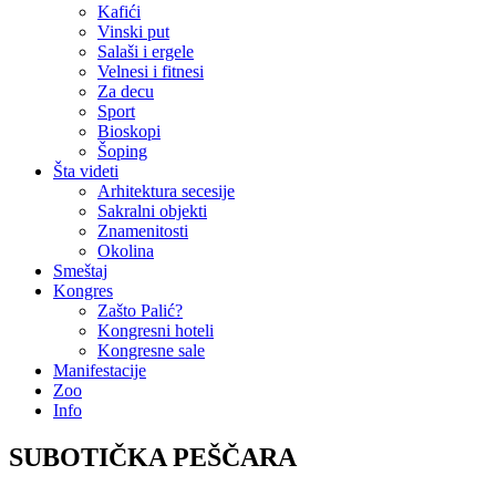
Kafići
Vinski put
Salaši i ergele
Velnesi i fitnesi
Za decu
Sport
Bioskopi
Šoping
Šta videti
Arhitektura secesije
Sakralni objekti
Znamenitosti
Okolina
Smeštaj
Kongres
Zašto Palić?
Kongresni hoteli
Kongresne sale
Manifestacije
Zoo
Info
SUBOTIČKA PEŠČARA