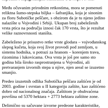
Među očuvanim prirodnim retkostima, mora se pomenuti
reliktna šumo-stepska biljka – šafranjika, koja je sinonim
za floru Subotičke peščare, s obzirom da je tu njeno jedino
nalazište u Vojvodini i Srbiji. Ukupan broj zabeleženih
vrsta ptica na području iznosi čak 170 vrsta, što je rezultat
velike raznovrsnosti staništa.
Zabeleženo je prisustvo retke vrste glodara – vojvođanskog
slepog kučeta, koja svoj život provodi pod zemljom, u
sistemu hodnika, u potrazi za hranom – korenjem trava,
rizomima i lukovicama. Ova vrsta je još pre samo sto
godina bila široko rasprostranjena u Vojvodini, ali
pretvaranjem izvornih stepa u njive, njen areal se izuzetno
smanjio.
Predeo izuzetnih odlika Subotička peščara zaštićen je od
2003. godine i svrstan u II kategoriju zaštite, kao zaštićeno
dobro od nacionalnog značaja. Zaštitom je obuhvaćena
površina od 5370 hektara + 2773 hektara zaštitne zone.
Delimično su sačuvane izvorne predeone karakteristike,