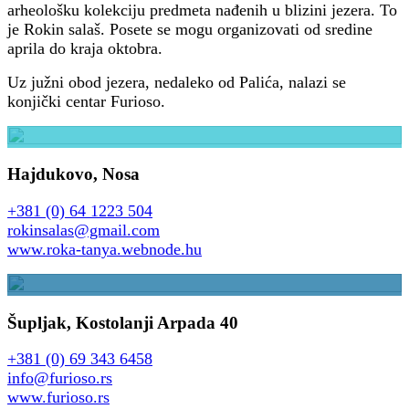
arheološku kolekciju predmeta nađenih u blizini jezera. To
je Rokin salaš. Posete se mogu organizovati od sredine
aprila do kraja oktobra.
Uz južni obod jezera, nedaleko od Palića, nalazi se
konjički centar Furioso.
Rokin Salaš
Hajdukovo, Nosa
+381 (0) 64 1223 504
rokinsalas@gmail.com
www.roka-tanya.webnode.hu
Furioso konjički centar
Šupljak, Kostolanji Arpada 40
+381 (0) 69 343 6458
info@furioso.rs
www.furioso.rs