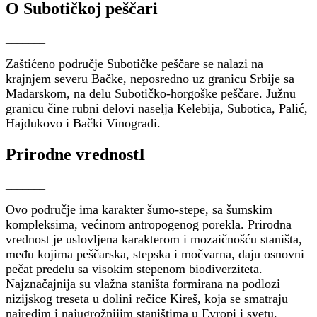
O Subotičkoj peščari
_______
Zaštićeno područje Subotičke peščare se nalazi na
krajnjem severu Bačke, neposredno uz granicu Srbije sa
Mađarskom, na delu Subotičko-horgoške peščare. Južnu
granicu čine rubni delovi naselja Kelebija, Subotica, Palić,
Hajdukovo i Bački Vinogradi.
Prirodne vrednostI
_______
Ovo područje ima karakter šumo-stepe, sa šumskim
kompleksima, većinom antropogenog porekla. Prirodna
vrednost je uslovljena karakterom i mozaičnošću staništa,
među kojima peščarska, stepska i močvarna, daju osnovni
pečat predelu sa visokim stepenom biodiverziteta.
Najznačajnija su vlažna staništa formirana na podlozi
nizijskog treseta u dolini rečice Kireš, koja se smatraju
najređim i najugrožnijim staništima u Evropi i svetu.