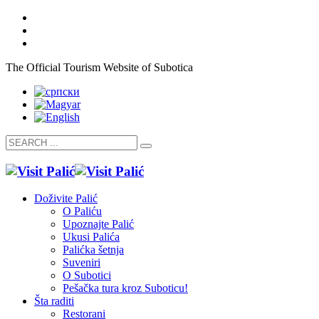
The Official Tourism Website of Subotica
Doživite Palić
O Paliću
Upoznajte Palić
Ukusi Palića
Palićka šetnja
Suveniri
O Subotici
Pešačka tura kroz Suboticu!
Šta raditi
Restorani