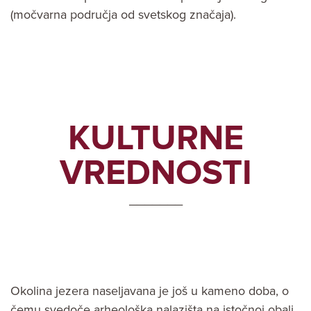
(močvarna područja od svetskog značaja).
KULTURNE
VREDNOSTI
_______
Okolina jezera naseljavana je još u kameno doba, o
čemu svedoče arheološka nalazišta na istočnoj obali