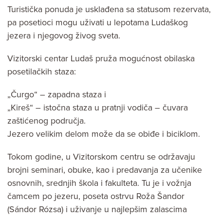
Turistička ponuda je usklađena sa statusom rezervata,
pa posetioci mogu uživati u lepotama Ludaškog
jezera i njegovog živog sveta.
Vizitorski centar Ludaš pruža mogućnost obilaska
posetilačkih staza:
„Čurgo“ – zapadna staza i
„Kireš“ – istočna staza u pratnji vodiča – čuvara
zaštićenog područja.
Jezero velikim delom može da se obiđe i biciklom.
Tokom godine, u Vizitorskom centru se održavaju
brojni seminari, obuke, kao i predavanja za učenike
osnovnih, srednjih škola i fakulteta. Tu je i vožnja
čamcem po jezeru, poseta ostrvu Roža Šandor
(Sándor Rózsa) i uživanje u najlepšim zalascima