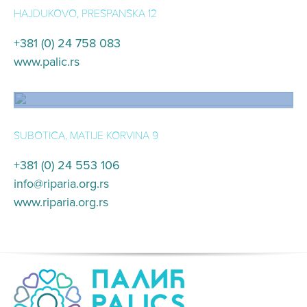
Sunjog Čarda
HAJDUKOVO, PRESPANSKA 12
+381 (0) 24 758 083
www.palic.rs
Udruženje ljubitelja prirode
SUBOTICA, MATIJE KORVINA 9
Riparia
+381 (0) 24 553 106
info@riparia.org.rs
www.riparia.org.rs