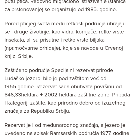
putu ptica. Redovno migraciono istraživanje (stanica
za prstenovanje) se organizuje od 1985. godine.
Pored ptičjeg sveta među retkosti područja ubrajaju
se i druge životinje, kao vidra, kornjače, retke vrste
insekata, ali su prisutne i retke vrste biljaka
(npr.močvarne orhideje), koje se navode u Crvenoj
knjizi Srbije.
Zaštićeno područje Specijalni rezervat prirode
Ludaško jezero, bilo je pod zaštitom već od
1955.godine. Rezervat sada obuhvata površinu od
846,33hektara + 2002 hektara zaštitne zone. Pripada
I kategoriji zaštite, kao prirodno dobro od izuzetnog
značaja za Republiku Srbiju.
Rezervat je i od međunarodnog značaja, a jezero je
uvedeno na spisak Ramsarskih područja 1977. godine