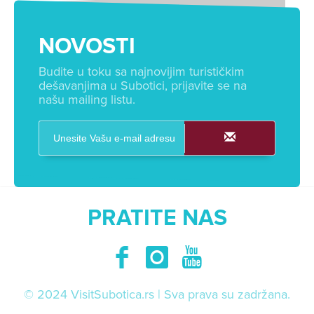
NOVOSTI
Budite u toku sa najnovijim turističkim
dešavanjima u Subotici, prijavite se na
našu mailing listu.
PRATITE NAS
© 2024 VisitSubotica.rs | Sva prava su zadržana.