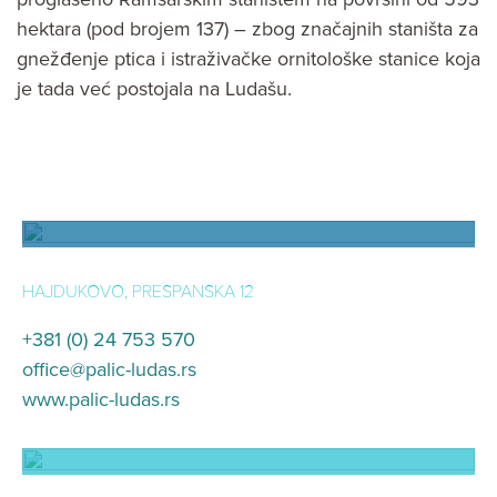
hektara (pod brojem 137) – zbog značajnih staništa za
gnežđenje ptica i istraživačke ornitološke stanice koja
je tada već postojala na Ludašu.
Vizitorski centar Ludaš
HAJDUKOVO, PRESPANSKA 12
+381 (0) 24 753 570
office@palic-ludas.rs
www.palic-ludas.rs