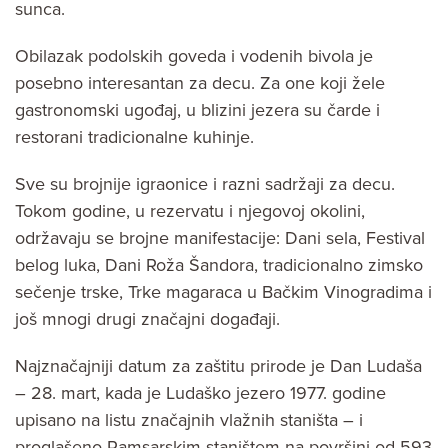
sunca.
Obilazak podolskih goveda i vodenih bivola je
posebno interesantan za decu. Za one koji žele
gastronomski ugođaj, u blizini jezera su čarde i
restorani tradicionalne kuhinje.
Sve su brojnije igraonice i razni sadržaji za decu.
Tokom godine, u rezervatu i njegovoj okolini,
održavaju se brojne manifestacije: Dani sela, Festival
belog luka, Dani Roža Šandora, tradicionalno zimsko
sečenje trske, Trke magaraca u Bačkim Vinogradima i
još mnogi drugi značajni događaji.
Najznačajniji datum za zaštitu prirode je Dan Ludaša
– 28. mart, kada je Ludaško jezero 1977. godine
upisano na listu značajnih vlažnih staništa – i
proglašeno Ramsarskim staništem na površini od 593