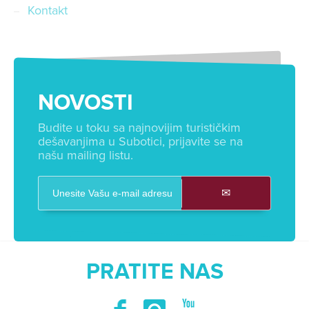
Kontakt
NOVOSTI
Budite u toku sa najnovijim turističkim
dešavanjima u Subotici, prijavite se na
našu mailing listu.
PRATITE NAS