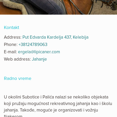
Kontakt
Address:
Put Edvarda Kardelja 437, Kelebija
Phone:
+38124789063
E-mail:
ergela@lipicaner.com
Web address:
Jahanje
Radno vreme
U okolini Subotice i Palića nalazi se nekoliko objekata
koji pružaju mogućnost rekreativnog jahanja kao i školu
jahanja. Takođe, moguće je organizovati i vožnju
fijakerom.