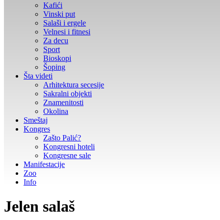
Kafići
Vinski put
Salaši i ergele
Velnesi i fitnesi
Za decu
Sport
Bioskopi
Šoping
Šta videti
Arhitektura secesije
Sakralni objekti
Znamenitosti
Okolina
Smeštaj
Kongres
Zašto Palić?
Kongresni hoteli
Kongresne sale
Manifestacije
Zoo
Info
Jelen salaš