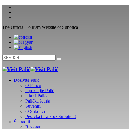
The Official Tourism Website of Subotica
Doživite Palić
O Paliću
Upoznajte Palić
Ukusi Palića
Palićka šetnja
Suveniri
O Subotici
Pešačka tura kroz Suboticu!
Šta raditi
Restorani