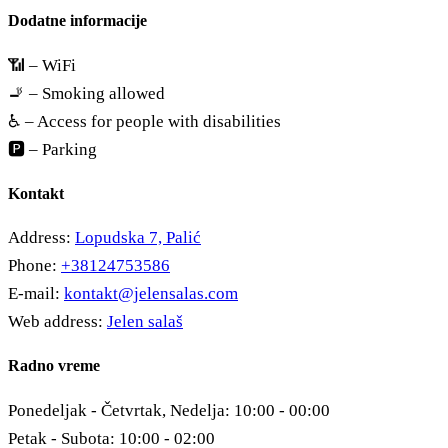
Dodatne informacije
📶 – WiFi
🚬 – Smoking allowed
♿ – Access for people with disabilities
🅿️ – Parking
Kontakt
Address:
Lopudska 7, Palić
Phone:
+38124753586
E-mail:
kontakt@jelensalas.com
Web address:
Jelen salaš
Radno vreme
Ponedeljak - Četvrtak, Nedelja: 10:00 - 00:00
Petak - Subota: 10:00 - 02:00