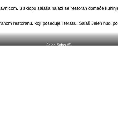
vnicom, u sklopu salaša nalazi se restoran domaće kuhinje i
ranom restoranu, koji poseduje i terasu. Salaš Jelen nudi por
Jelen Salas (5)