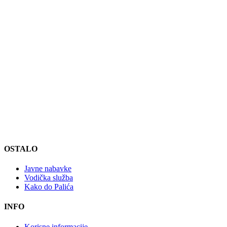
OSTALO
Javne nabavke
Vodička služba
Kako do Palića
INFO
Korisne informacije