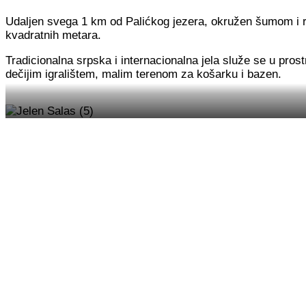
Udaljen svega 1 km od Palićkog jezera, okružen šumom i ra
kvadratnih metara.
Tradicionalna srpska i internacionalna jela služe se u prost
dečijim igralištem, malim terenom za košarku i bazen.