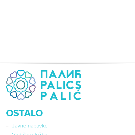
OSTALO
Javne nabavke
Vodička služba