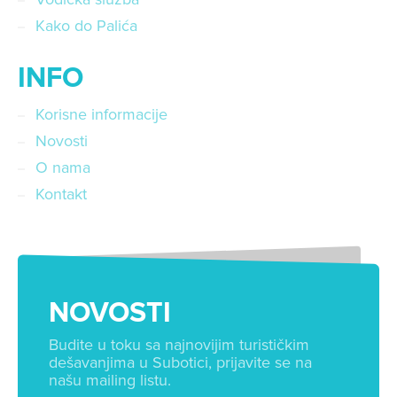
Kako do Palića
INFO
Korisne informacije
Novosti
O nama
Kontakt
NOVOSTI
Budite u toku sa najnovijim turističkim
dešavanjima u Subotici, prijavite se na
našu mailing listu.