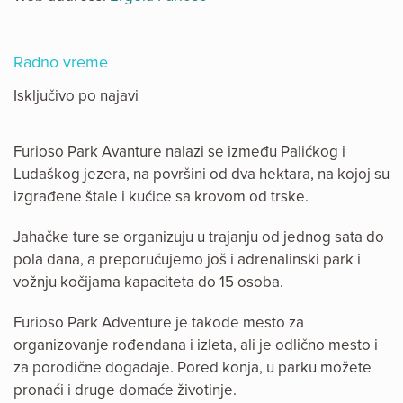
Radno vreme
Isključivo po najavi
Furioso Park Avanture nalazi se između Palićkog i
Ludaškog jezera, na površini od dva hektara, na kojoj su
izgrađene štale i kućice sa krovom od trske.
Jahačke ture se organizuju u trajanju od jednog sata do
pola dana, a preporučujemo još i adrenalinski park i
vožnju kočijama kapaciteta do 15 osoba.
Furioso Park Adventure je takođe mesto za
organizovanje rođendana i izleta, ali je odlično mesto i
za porodične događaje. Pored konja, u parku možete
pronaći i druge domaće životinje.