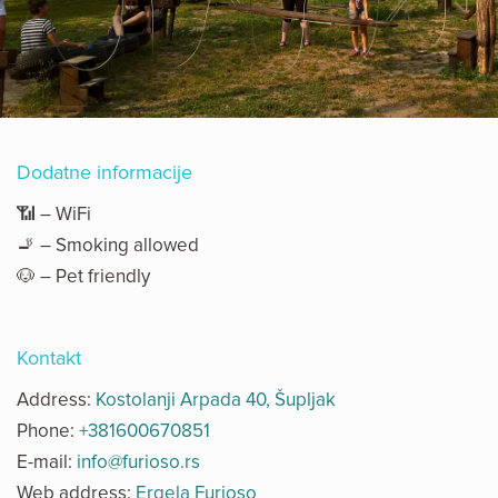
Dodatne informacije
📶 – WiFi
🚬 – Smoking allowed
🐶 – Pet friendly
Kontakt
Address:
Kostolanji Arpada 40, Šupljak
Phone:
+381600670851
E-mail:
info@furioso.rs
Web address:
Ergela Furioso