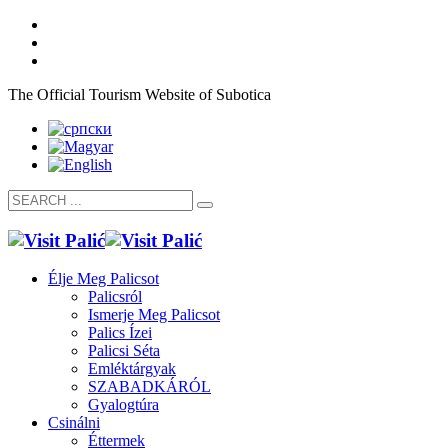
The Official Tourism Website of Subotica
Élje Meg Palicsot
Palicsról
Ismerje Meg Palicsot
Palics Ízei
Palicsi Séta
Emléktárgyak
SZABADKÁRÓL
Gyalogtúra
Csinálni
Éttermek