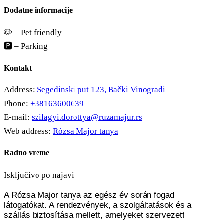
Dodatne informacije
🐶 – Pet friendly
🅿️ – Parking
Kontakt
Address:
Segedinski put 123, Bački Vinogradi
Phone:
+38163600639
E-mail:
szilagyi.dorottya@ruzamajur.rs
Web address:
Rózsa Major tanya
Radno vreme
Isključivo po najavi
A Rózsa Major tanya az egész év során fogad
látogatókat. A rendezvények, a szolgáltatások és a
szállás biztosítása mellett, amelyeket szervezett