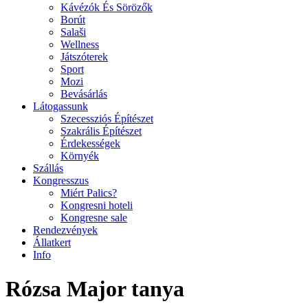
Kávézók És Sörözők
Borút
Salaši
Wellness
Játszóterek
Sport
Mozi
Bevásárlás
Látogassunk
Szecessziós Építészet
Szakrális Építészet
Érdekességek
Környék
Szállás
Kongresszus
Miért Palics?
Kongresni hoteli
Kongresne sale
Rendezvények
Állatkert
Info
Rózsa Major tanya