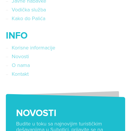
Javne nabavke
Vodička služba
Kako do Palića
INFO
Korisne informacije
Novosti
O nama
Kontakt
NOVOSTI
Budite u toku sa najnovijim turističkim
dešavanjima u Subotici, prijavite se na