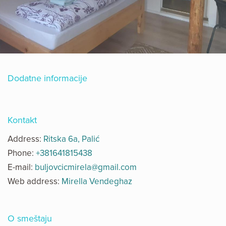
Dodatne informacije
Kontakt
Address:
Ritska 6a, Palić
Phone:
+381641815438
E-mail:
buljovcicmirela@gmail.com
Web address:
Mirella Vendeghaz
O smeštaju