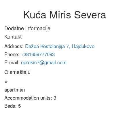
Kuća Miris Severa
Dodatne informacije
Kontakt
Address:
Dežea Kostolanjija 7, Hajdukovo
Phone:
+381659777093
E-mail:
oprokic7@gmail.com
O smeštaju
⭐
apartman
Accommodation units: 3
Beds: 5