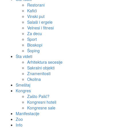
Restorani
Kafići
Vinski put
Salaši i ergele
Velnesi i fitnesi
Za decu
Sport
Bioskopi
Šoping
Šta videti
Arhitektura secesije
Sakralni objekti
Znamenitosti
Okolina
Smeštaj
Kongres
Zašto Palić?
Kongresni hoteli
Kongresne sale
Manifestacije
Zoo
Info