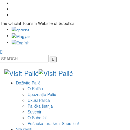
The Official Tourism Website of Subotica
Doživite Palić
O Paliću
Upoznajte Palić
Ukusi Palića
Palićka šetnja
Suveniri
O Subotici
Pešačka tura kroz Suboticu!
Šta raditi