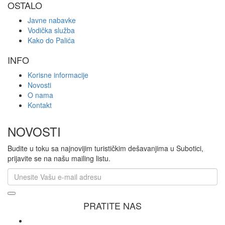
OSTALO
Javne nabavke
Vodička služba
Kako do Palića
INFO
Korisne informacije
Novosti
O nama
Kontakt
NOVOSTI
Budite u toku sa najnovijim turističkim dešavanjima u Subotici,
prijavite se na našu mailing listu.
PRATITE NAS