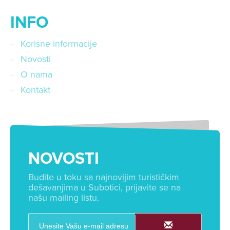
INFO
Korisne informacije
Novosti
O nama
Kontakt
NOVOSTI
Budite u toku sa najnovijim turističkim
dešavanjima u Subotici, prijavite se na
našu mailing listu.