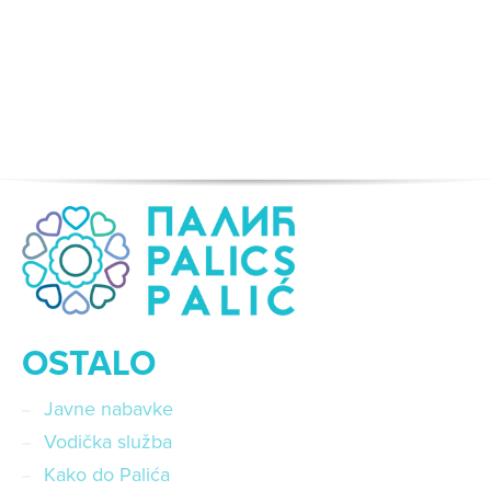
OSTALO
Javne nabavke
Vodička služba
Kako do Palića