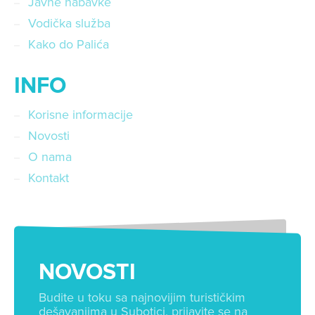
Javne nabavke
Vodička služba
Kako do Palića
INFO
Korisne informacije
Novosti
O nama
Kontakt
NOVOSTI
Budite u toku sa najnovijim turističkim
dešavanjima u Subotici, prijavite se na